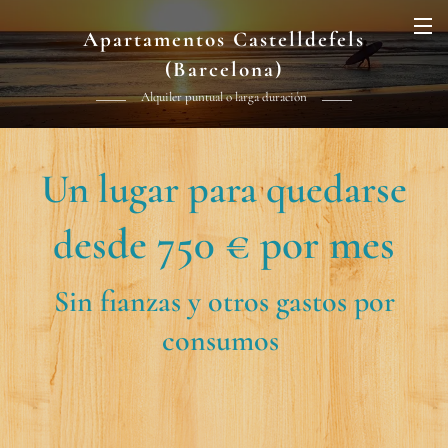
Apartamentos Castelldefels
(Barcelona)
Alquiler puntual o larga duración
Un lugar para quedarse
esde 750 € por mes
d
Sin fianzas y otros gastos por
consumos